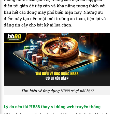
diện tối giản dễ tiếp cận và khả năng tương thích với
hầu hết các dòng máy phổ biến hiện nay. Những ưu
điểm này tạo nên một môi trường an toàn, tiện lợi và
đáng tin cậy cho bất kỳ ai lựa chọn.
Tìm hiểu về ứng dụng HB88 có gì nổi bật?
Lý do nên tải HB88 thay vì dùng web truyền thống