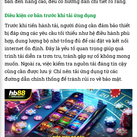
bản đến nâng cao, đều có hướng dẫn chi tiết rõ ràng.
Điều kiện cơ bản trước khi tải ứng dụng
Trước khi tiến hành tải, người dùng cần đảm bảo thiết
bị đáp ứng các yêu cầu tối thiểu như hệ điều hành phù
hợp, dung lượng bộ nhớ trống đủ để cài đặt và kết nối
internet ổn định. Đây là yếu tố quan trọng giúp quá
trình tải diễn ra trơn tru, tránh gặp sự cố không mong
muốn. Ngoài ra, việc kiểm tra nguồn tải đáng tin cậy
cũng cần được lưu ý. Chỉ nên tải ứng dụng từ các
đường dẫn chính thống để tránh rủi ro về bảo mật.