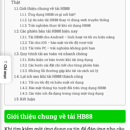
Thật
Giới thiệu chung về tải HB88
Ứng dụng HB88 có gì nổi bật?
Lý do nên tải HB88 thay vì dùng web truyền thống
Trải nghiệm thực tế khi sử dụng HB88
Các phiên bản tải HB88 hiện nay
Tải HB88 cho Android – linh hoạt và tối ưu hiệu năng
Tải cho iOS – bảo mật và tốc độ vượt trội
Tải trên PC – trải nghiệm không giới hạn
Quy trình tải an toàn và nhanh chóng
→
Điều kiện cơ bản trước khi tải ứng dụng
Các bước cài đặt chi tiết cho từng phiên bản
Chỉ mục
Những lỗi thường gặp khi tải và cách xử lý
Lợi ích sau khi tải HB88 thành công
Tối ưu tốc độ và hiệu suất sử dụng
Bảo mật thông tin tuyệt đối trên ứng dụng HB88
Các tiện ích đa dạng trong cùng một ứng dụng
Kết luận
Giới thiệu chung về tải HB88
Khi tìm kiếm một ứng dụng uy tín để đáp ứng nhu cầu