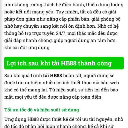
như không tương thích hệ điều hành, thiếu dung lượng
hoặc kết nối mạng yếu. Tuy nhiên, tất cả đều có giải
pháp đơn giản như nâng cấp phiên bản, giải phóng bộ
nhớ hay chuyển sang kết nối ổn định hơn. Nhờ có hệ
thống hỗ trợ trực tuyến 24/7, mọi thắc mắc đều được
giải đáp nhanh chóng, giúp người dùng an tâm hơn
khi cài đặt ứng dụng.
Lợi ích sau khi tải HB88 thành công
Sau khi quá trình
tải HB88
hoàn tất, người dùng sẽ
được trải nghiệm nhiều lợi ích thiết thực mà bản web
khó có thể mang lại. Từ hiệu suất, sự tiện lợi đến bảo
mật, mọi yếu tố đều được nâng cấp toàn diện.
Tối ưu tốc độ và hiệu suất sử dụng
Ứng dụng HB88 được thiết kế để tối ưu tài nguyên, nhờ
đó tốc độ phản hồi luôn nhanh chóng, kể cả khi sử