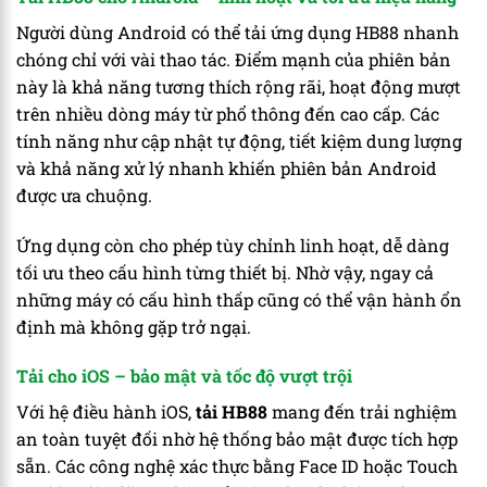
Người dùng Android có thể tải ứng dụng HB88 nhanh
chóng chỉ với vài thao tác. Điểm mạnh của phiên bản
này là khả năng tương thích rộng rãi, hoạt động mượt
trên nhiều dòng máy từ phổ thông đến cao cấp. Các
tính năng như cập nhật tự động, tiết kiệm dung lượng
và khả năng xử lý nhanh khiến phiên bản Android
được ưa chuộng.
Ứng dụng còn cho phép tùy chỉnh linh hoạt, dễ dàng
tối ưu theo cấu hình từng thiết bị. Nhờ vậy, ngay cả
những máy có cấu hình thấp cũng có thể vận hành ổn
định mà không gặp trở ngại.
Tải cho iOS – bảo mật và tốc độ vượt trội
Với hệ điều hành iOS,
tải HB88
mang đến trải nghiệm
an toàn tuyệt đối nhờ hệ thống bảo mật được tích hợp
sẵn. Các công nghệ xác thực bằng Face ID hoặc Touch