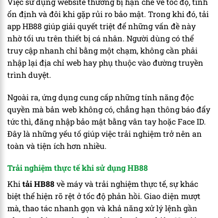
Việc sử dụng website thường bị hạn chế về tốc độ, tính
ổn định và đôi khi gặp rủi ro bảo mật. Trong khi đó, tải
app HB88 giúp giải quyết triệt để những vấn đề này
nhờ tối ưu trên thiết bị cá nhân. Người dùng có thể
truy cập nhanh chỉ bằng một chạm, không cần phải
nhập lại địa chỉ web hay phụ thuộc vào đường truyền
trình duyệt.
Ngoài ra, ứng dụng cung cấp những tính năng độc
quyền mà bản web không có, chẳng hạn thông báo đẩy
tức thì, đăng nhập bảo mật bằng vân tay hoặc Face ID.
Đây là những yếu tố giúp việc trải nghiệm trở nên an
toàn và tiện ích hơn nhiều.
Trải nghiệm thực tế khi sử dụng HB88
Khi
tải HB88
về máy và trải nghiệm thực tế, sự khác
biệt thể hiện rõ rệt ở tốc độ phản hồi. Giao diện mượt
mà, thao tác nhanh gọn và khả năng xử lý lệnh gần