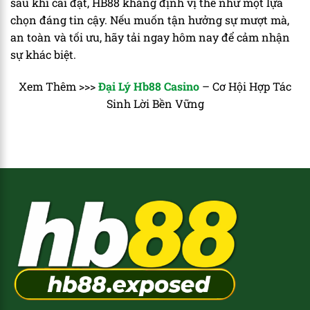
sau khi cài đặt, HB88 khẳng định vị thế như một lựa
chọn đáng tin cậy. Nếu muốn tận hưởng sự mượt mà,
an toàn và tối ưu, hãy tải ngay hôm nay để cảm nhận
sự khác biệt.
Xem Thêm >>>
Đại Lý Hb88 Casino
– Cơ Hội Hợp Tác
Sinh Lời Bền Vững