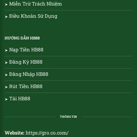
Miễn Trừ Trách Nhiệm
Điều Khoản Sử Dụng
HƯỚNG DẪN HB88
Nạp Tiền HB88
Đăng Ký HB88
Đăng Nhập HB88
Rút Tiền HB88
Tải HB88
THÔNG TIN
Website:
https://gro.co.com/