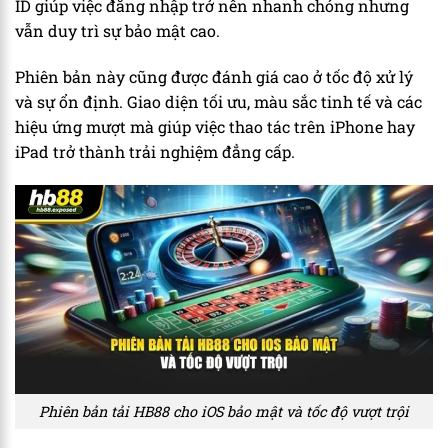
ID giúp việc đăng nhập trở nên nhanh chóng nhưng
vẫn duy trì sự bảo mật cao.
Phiên bản này cũng được đánh giá cao ở tốc độ xử lý
và sự ổn định. Giao diện tối ưu, màu sắc tinh tế và các
hiệu ứng mượt mà giúp việc thao tác trên iPhone hay
iPad trở thành trải nghiệm đẳng cấp.
Phiên bản tải HB88 cho iOS bảo mật và tốc độ vượt trội