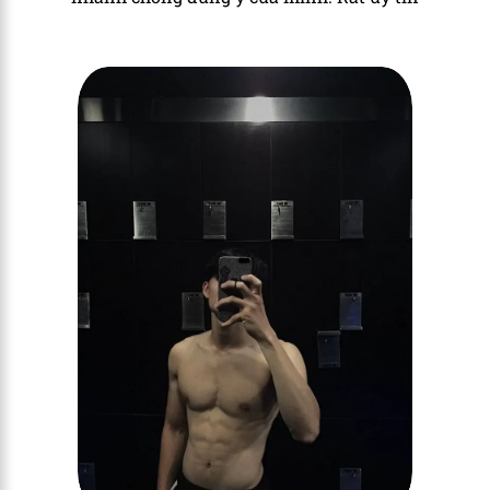
Slot game với tỷ lệ thắng cao
Slot game gây ấn tượng mạnh với hàng loạt chủ đề
sáng tạo, từ phong cách cổ điển, Ai Cập huyền bí
đến những thiết kế hiện đại, đầy màu sắc. Không
chỉ sở hữu hình ảnh bắt mắt, slot game còn được
biết đến với tỷ lệ trả thưởng cao, tạo động lực lớn
cho những ai muốn thử vận may. Điều này khiến
mỗi vòng quay đều tràn đầy kỳ vọng, hứng khởi.
Thêm vào đó, nhiều tựa game còn tích hợp jackpot
lũy tiến, vòng quay miễn phí, phần thưởng đặc biệt.
Những tính năng này vừa tăng thêm độ hấp dẫn,
vừa mang lại khả năng sinh lời cao hơn. Cùng với
sự kết hợp giữa may mắn, cơ chế thưởng phong phú,
slot game tại HB88 trở thành sản phẩm không thể
bỏ qua.