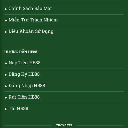
trả thưởng ổn định, nhiều lựa chọn đa dạng. Người
Chính Sách Bảo Mật
tham gia có thể linh hoạt thay đổi trò chơi để tìm
kiếm cảm giác mới lạ, nâng cao hiệu quả giải trí.
Miễn Trừ Trách Nhiệm
Đây chính là yếu tố khiến mini game, trò chơi điện
Điều Khoản Sử Dụng
tử ngày càng trở nên phổ biến.
HƯỚNG DẪN HB88
Nạp Tiền HB88
Đăng Ký HB88
Đăng Nhập HB88
Rút Tiền HB88
Các minigame đỉnh cao tại nhà cái HB88
Tải HB88
Hệ thống bảo mật & hỗ trợ khách
THÔNG TIN