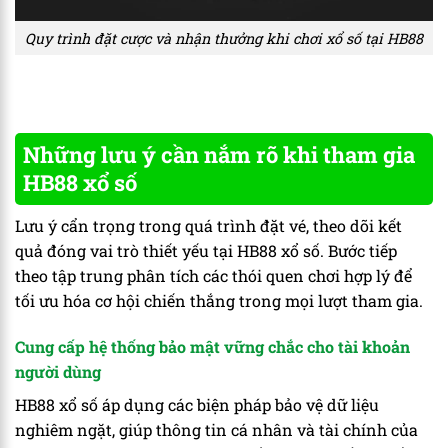
Quy trình đặt cược và nhận thưởng khi chơi xổ số tại HB88
Những lưu ý cần nắm rõ khi tham gia
HB88 xổ số
Lưu ý cẩn trọng trong quá trình đặt vé, theo dõi kết
quả đóng vai trò thiết yếu tại HB88 xổ số. Bước tiếp
theo tập trung phân tích các thói quen chơi hợp lý để
tối ưu hóa cơ hội chiến thắng trong mọi lượt tham gia.
Cung cấp hệ thống bảo mật vững chắc cho tài khoản
người dùng
HB88 xổ số áp dụng các biện pháp bảo vệ dữ liệu
nghiêm ngặt, giúp thông tin cá nhân và tài chính của