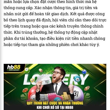
mắn hoặc lựa chọn đặt cược theo hình thức mà hệ
thống cung cấp. Xác nhận thông tin, giá trị tiền và
nhấn nút gửi để hoàn tất giao dịch. Kết quả được công
bố theo lịch quay đã định, hội viên chỉ cần theo dõi trực
tiếp trên trang hoặc qua các kênh truyền thông chính
thức. Khi trúng thưởng, hệ thống tự động cập nhật
phần dư tài khoản, tạo điều kiện rút tiền nhanh chóng
hoặc tiếp tục tham gia những phiên chơi khác tùy ý.