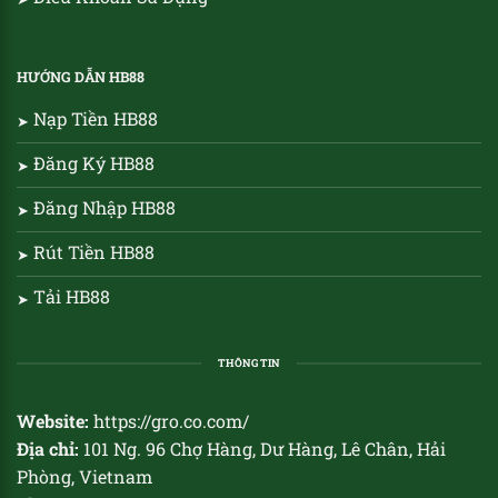
HƯỚNG DẪN HB88
Nạp Tiền HB88
Đăng Ký HB88
Đăng Nhập HB88
Rút Tiền HB88
Tải HB88
THÔNG TIN
Website:
https://gro.co.com/
Địa chỉ:
101 Ng. 96 Chợ Hàng, Dư Hàng, Lê Chân, Hải
Phòng, Vietnam