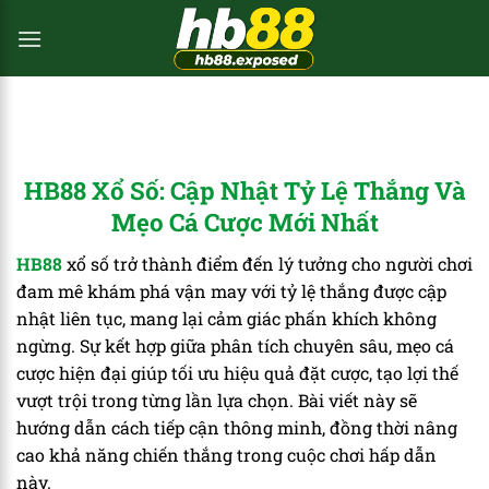
Chuyển
đến
nội
dung
HB88 Xổ Số: Cập Nhật Tỷ Lệ Thắng Và
Mẹo Cá Cược Mới Nhất
HB88
xổ số trở thành điểm đến lý tưởng cho người chơi
đam mê khám phá vận may với tỷ lệ thắng được cập
nhật liên tục, mang lại cảm giác phấn khích không
ngừng. Sự kết hợp giữa phân tích chuyên sâu, mẹo cá
cược hiện đại giúp tối ưu hiệu quả đặt cược, tạo lợi thế
vượt trội trong từng lần lựa chọn. Bài viết này sẽ
hướng dẫn cách tiếp cận thông minh, đồng thời nâng
cao khả năng chiến thắng trong cuộc chơi hấp dẫn
này.