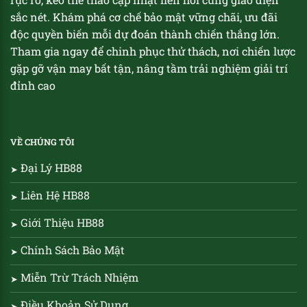
sắc nét. Khám phá cơ chế bảo mật vững chãi, ưu đãi
độc quyền biến mỗi dự đoán thành chiến thắng lớn.
Tham gia ngay để chinh phục thử thách, nơi chiến lược
gặp gỡ vận may bất tận, nâng tầm trải nghiệm giải trí
đỉnh cao
VỀ CHÚNG TÔI
Đại Lý HB88
Liên Hệ HB88
Giới Thiệu HB88
Chính Sách Bảo Mật
Miễn Trừ Trách Nhiệm
Điều Khoản Sử Dụng