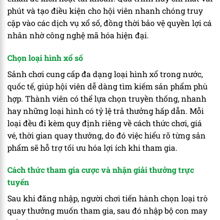
phút và tạo điều kiện cho hội viên nhanh chóng truy
cập vào các dịch vụ xổ số, đồng thời bảo vệ quyền lợi cá
nhân nhờ công nghệ mã hóa hiện đại.
Chọn loại hình xổ số
Sảnh chơi cung cấp đa dạng loại hình xổ trong nước,
quốc tế, giúp hội viên dễ dàng tìm kiếm sản phẩm phù
hợp. Thành viên có thể lựa chọn truyền thống, nhanh
hay những loại hình có tỷ lệ trả thưởng hấp dẫn. Mỗi
loại đều đi kèm quy định riêng về cách thức chơi, giá
vé, thời gian quay thưởng, do đó việc hiểu rõ từng sản
phẩm sẽ hỗ trợ tối ưu hóa lợi ích khi tham gia.
Cách thức tham gia cược và nhận giải thưởng trực
tuyến
Sau khi đăng nhập, người chơi tiến hành chọn loại trò
quay thưởng muốn tham gia, sau đó nhập bộ con may