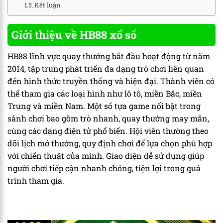
Kết luận
Giới thiệu về HB88 xổ số
HB88 lĩnh vực quay thưởng bắt đầu hoạt động từ năm
2014, tập trung phát triển đa dạng trò chơi liên quan
đến hình thức truyền thống và hiện đại. Thành viên có
thể tham gia các loại hình như lô tô, miền Bắc, miền
Trung và miền Nam. Một số tựa game nổi bật trong
sảnh chơi bao gồm trò nhanh, quay thưởng may mắn,
cùng các dạng điện tử phổ biến. Hội viên thường theo
dõi lịch mở thưởng, quy định chơi để lựa chọn phù hợp
với chiến thuật của mình. Giao diện dễ sử dụng giúp
người chơi tiếp cận nhanh chóng, tiện lợi trong quá
trình tham gia.